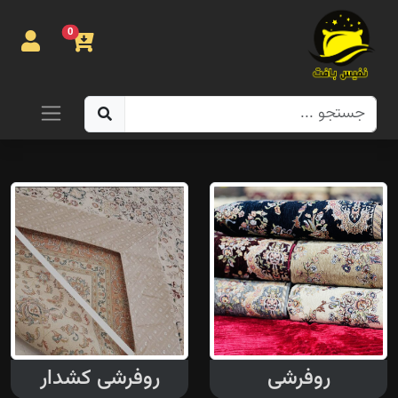
0
صفحه
اصلی
روتختی
روفرشی
پتو
تماس با
ما
روفرشی
روفرشی کشدار