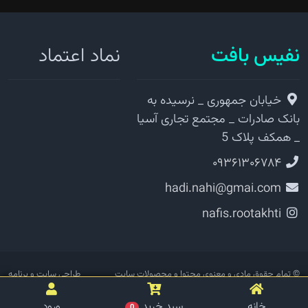
نفیس بافت
نماد اعتماد
خیابان جمهوری _ نرسیده به
بانک صادرات _ مجتمع تجاری آسیا
_ همکف پلاک 5
۰۹۳۶۱۳۰۶۷۸۴
hadi.nahi@gmai.com
nafis.rootakhti
© تمام حقوق مادی و معنوی محتوا و محصولات سایت
طراحی سایت و برنامه
نفیس بافت نزد فروشگاه نفیس بافت محفوظ است
عطفینو
نویسی
خانه
سبد خرید
ورود
0