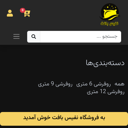
0
صفحه
اصلی
دسته‌بندی‌ها
روتختی
روفرشی
همه
روفرشی 6 متری
روفرشی 9 متری
روفرشی 12 متری
پتو
تماس با
ما
به فروشگاه نفیس بافت خوش آمدید