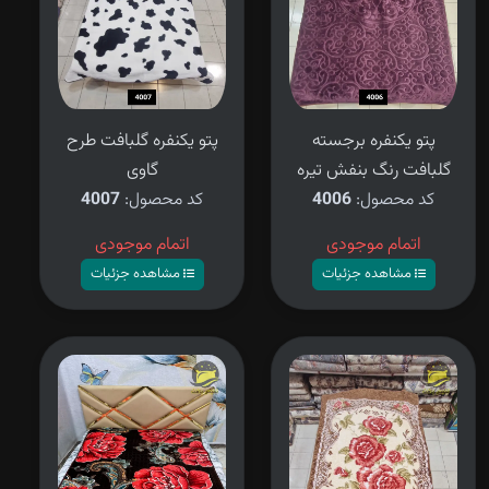
پتو یکنفره برجسته
پتو یکنفره گلبافت طرح
گلبافت رنگ بنفش تیره
گاوی
کد محصول:
4006
کد محصول:
4007
اتمام موجودی
اتمام موجودی
مشاهده جزئیات
مشاهده جزئیات