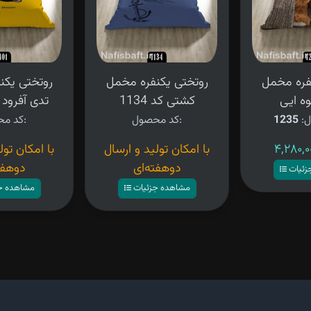
فره مخمل
روتختی یکنفره مخمل
روتختی یکن
ه ایی
کشتی کد 1134
تدی آفرود کد 
ل:
1235
کد محصول:
کد محصول:
با امکان تولید و ارسال
با امکان تول
دوهفته‌ای
دوهفت
زئیات
مشاهده جزئیات
مشاهده ج