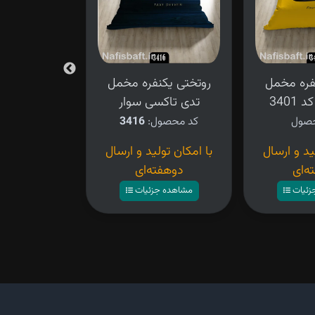
فره مخمل
روتختی یکنفره مخمل
روتختی یکن
3401
تدی تاکسی سوار
طرح ر
کد محصول:
3416
کد محصو
ید و ارسال
با امکان تولید و ارسال
۴,۲۸۰,۰۰۰ تومان
ه‌ای
دوهفته‌ای
مشاهده ج
زئیات
مشاهده جزئیات