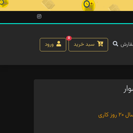
0
فارش
سبد خرید
ورود
ار
کاری