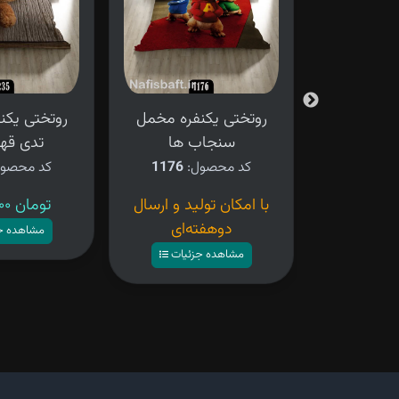
فره مخمل
روتختی یکنفره مخمل
روتختی یکن
سنجاب ها
تدی قهو
کد محصول:
1176
کد محصو
ید و ارسال
با امکان تولید و ارسال
۴,۲۸۰,۰۰۰ تومان
ه‌ای
دوهفته‌ای
مشاهده ج
زئیات
مشاهده جزئیات