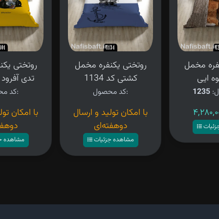
فره مخمل
روتختی یکنفره مخمل
روتختی یکن
ه ایی
کشتی کد 1134
تدی آفرود کد 
ل:
1235
کد محصول:
کد محصول:
با امکان تولید و ارسال
با امکان تول
دوهفته‌ای
دوهفت
زئیات
مشاهده جزئیات
مشاهده ج