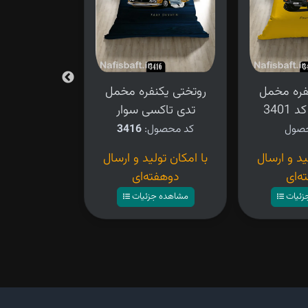
فره مخمل
روتختی یکنفره مخمل
روتختی یکن
3401
تدی تاکسی سوار
طرح ر
کد محصول:
3416
کد محصو
ید و ارسال
با امکان تولید و ارسال
۴,۲۸۰,۰۰۰ تومان
ه‌ای
دوهفته‌ای
مشاهده ج
زئیات
مشاهده جزئیات