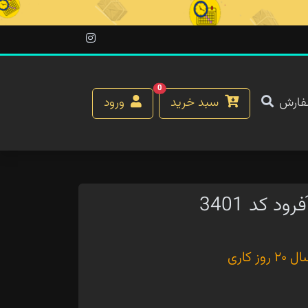
0
فارش
سبد خرید
ورود
 کد 3401
کاری