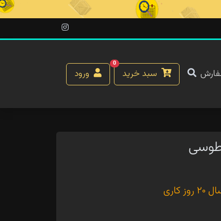
0
فارش
سبد خرید
ورود
طوسی
کاری