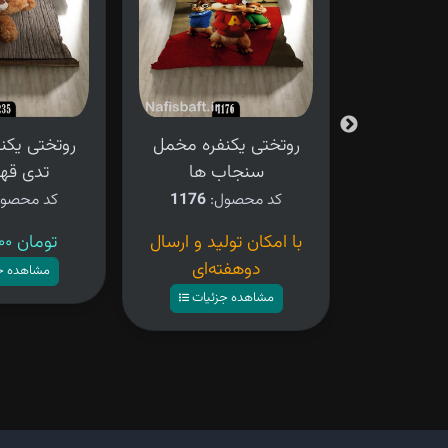
فره مخمل
روتختی یکنفره مخمل
روتختی یکن
سنجاب ها
تدی قهو
کد محصول:
1176
کد محصو
ید و ارسال
با امکان تولید و ارسال
۴,۲۸۰,۰۰۰ تومان
ه‌ای
دوهفته‌ای
مشاهده ج
زئیات
مشاهده جزئیات