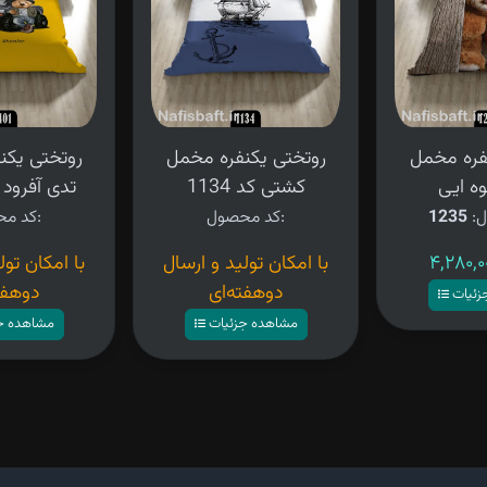
فره مخمل
روتختی یکنفره مخمل
روتختی یکن
ه ایی
کشتی کد 1134
تدی آفرود کد 
ل:
1235
کد محصول:
کد محصول:
با امکان تولید و ارسال
با امکان تول
دوهفته‌ای
دوهفت
زئیات
مشاهده جزئیات
مشاهده ج