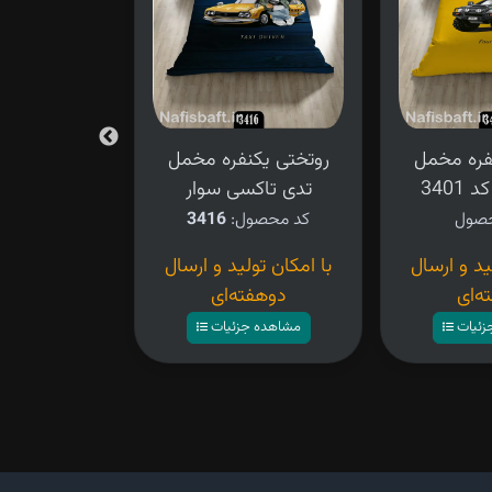
فره مخمل
روتختی یکنفره مخمل
روتختی یکن
3401
تدی تاکسی سوار
طرح ر
کد محصول:
3416
کد محصو
ید و ارسال
با امکان تولید و ارسال
۴,۲۸۰,۰۰۰ تومان
ه‌ای
دوهفته‌ای
مشاهده ج
زئیات
مشاهده جزئیات