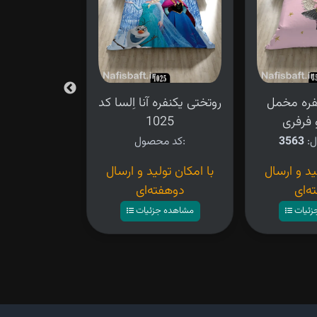
فره مخمل
روتختی یکنفره آنا اِلسا کد
روتختی یکن
 فرفری
1025
دخترانه
ل:
3563
کد محصول:
کد محصو
ید و ارسال
با امکان تولید و ارسال
۴,۲۸۰,۰۰۰ تومان
ه‌ای
دوهفته‌ای
مشاهده ج
زئیات
مشاهده جزئیات