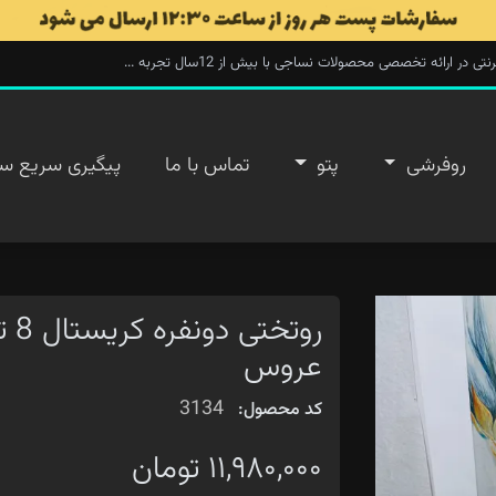
ارائه تخصصی محصولات نساجی با بیش از 12سال تجربه ...
روفرشی
پتو
تماس با ما
پیگیری سریع س
روت
عروس
3134
کد محصول:
۱۱,۹۸۰,۰۰۰ تومان