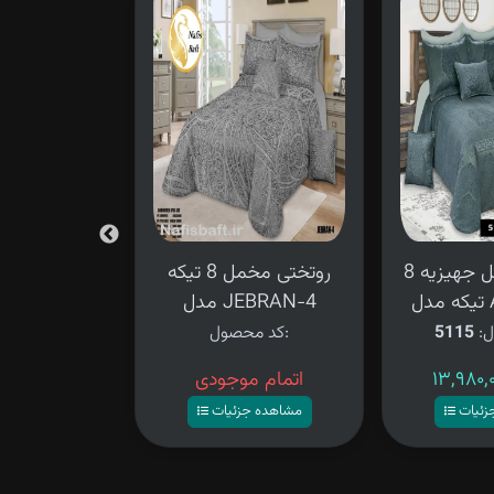
روتختی مخمل جهیزیه 8
روتختی مخمل 8 تیکه
روتختی دونف
A
مدل JEBRAN-4
8 تیکه طوس
جهیزیه
ل:
5115
کد محصول:
کد محصو
اتمام موجودی
۱۱,۹۸۰,۰۰۰ تومان
زئیات
مشاهده جزئیات
مشاهده ج