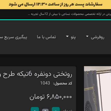
ارائه تخصصی محصولات نساجی با بیش از 12سال تجربه ...
روفرشی
پتو
تماس با ما
پیگیری سریع س
روتختی دونفره 6تیکه طرح ورساچ طوسی
1043
کد محصول:
۶,۸۵۰,۰۰۰ تومان