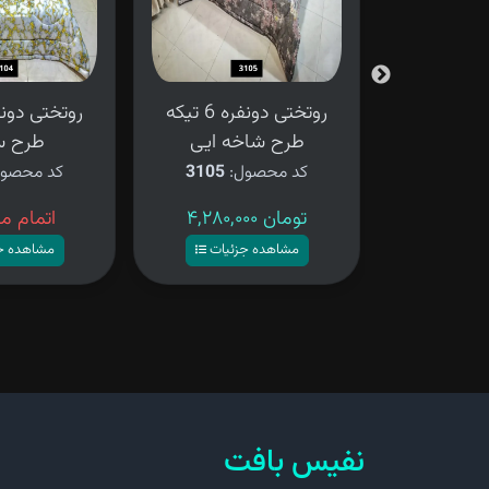
روتختی دونفره 6 تیکه
روتختی دونفره 6 تیکه
ی شنی
طرح شاخه ایی
طرح س
ل:
3106
کد محصول:
3105
کد محصو
۴,۲۸۰,۰۰۰ تومان
اتمام م
زئیات
مشاهده جزئیات
مشاهده ج
نفیس بافت