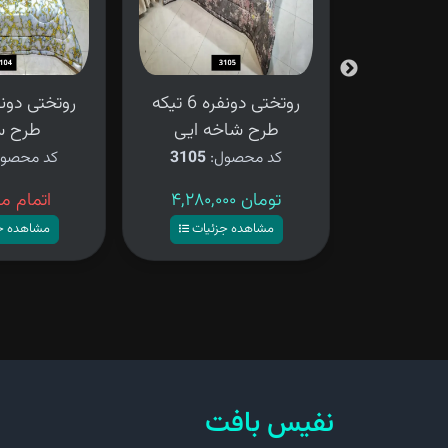
روتختی دونفره 6 تیکه
روتختی دونفره 6 تیکه
ی شنی
طرح شاخه ایی
طرح س
ل:
3106
کد محصول:
3105
کد محصو
۴,۲۸۰,۰۰۰ تومان
اتمام م
زئیات
مشاهده جزئیات
مشاهده ج
نفیس بافت