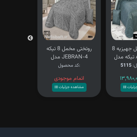
روتختی مخمل جهیزیه 8
روتختی مخمل 8 تیکه
روتختی دونف
A
مدل JEBRAN-4
8 تیکه طوس
جهیزیه
ل:
5115
کد محصول:
کد محصو
اتمام موجودی
۱۱,۹۸۰,۰۰۰ تومان
زئیات
مشاهده جزئیات
مشاهده ج