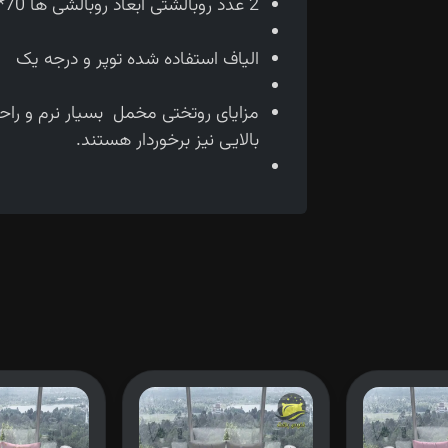
2 عدد روبالشتی ابعاد روبالشی ها 70*50 سانتی متر می باشد.
الیاف استفاده شده توپر و درجه یک
مزایای روتختی مخمل بسیار نرم و را
بالایی نیز برخوردار هستند.