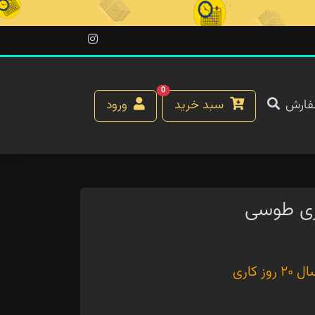
0
فارش
سبد خرید
ورود
ری طوسی
کاری