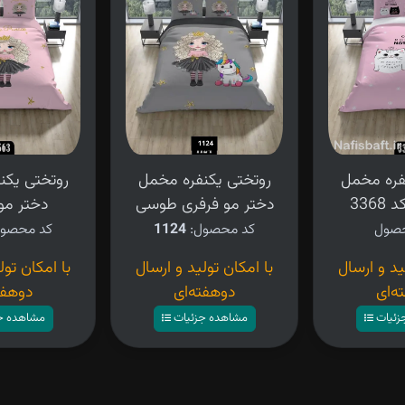
فره مخمل
روتختی یکنفره مخمل
روتختی یکن
336
دختر مو فرفری طوسی
دختر مو
کد محصول:
1124
کد محصو
ید و ارسال
با امکان تولید و ارسال
با امکان تول
ه‌ای
دوهفته‌ای
دوهفت
زئیات
مشاهده جزئیات
مشاهده ج