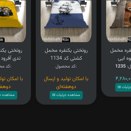
فره مخمل
روتختی یکنفره مخمل
روتختی یکن
ه ایی
کشتی کد 1134
تدی آفرود کد 
ل:
1235
کد محصول:
کد محصول:
با امکان تولید و ارسال
با امکان تول
دوهفته‌ای
دوهفت
زئیات
مشاهده جزئیات
مشاهده ج