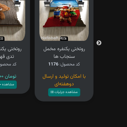
فره مخمل
روتختی یکنفره مخمل
روتختی یکن
سنجاب ها
تدی قهو
کد محصول:
1176
کد محصو
ید و ارسال
با امکان تولید و ارسال
۴,۲۸۰,۰۰۰ تومان
ه‌ای
دوهفته‌ای
مشاهده ج
زئیات
مشاهده جزئیات