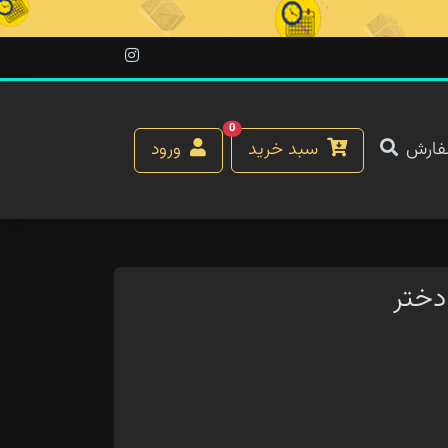
0
فارش
سبد خرید
ورود
دختر