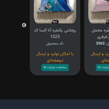
فره مخمل
روتختی یکنفره آنا اِلسا کد
روتختی یکن
 فرفری
1025
دخترانه
ل:
3563
کد محصول:
کد محصو
ید و ارسال
با امکان تولید و ارسال
۴,۲۸۰,۰۰۰ تومان
ه‌ای
دوهفته‌ای
مشاهده ج
زئیات
مشاهده جزئیات