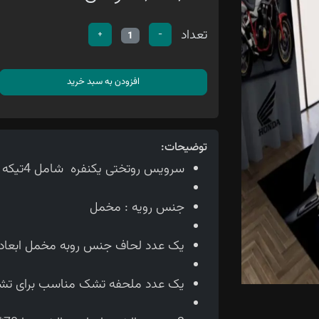
تعداد
+
-
1
افزودن به سبد خرید
توضیحات:
سرویس روتختی یکنفره شامل 4تیکه می باشد
جنس رویه : مخمل
یک عدد لحاف جنس روبه مخمل ابعاد لحاف150*210 سانتی متر
یک عدد ملحفه تشک مناسب برای تشک 90 سانتی 