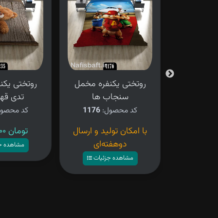
فره مخمل
روتختی یکنفره مخمل
روتختی یکن
سنجاب ها
تدی قهو
کد محصول:
1176
کد محصو
ید و ارسال
با امکان تولید و ارسال
۴,۲۸۰,۰۰۰ تومان
ه‌ای
دوهفته‌ای
مشاهده ج
زئیات
مشاهده جزئیات