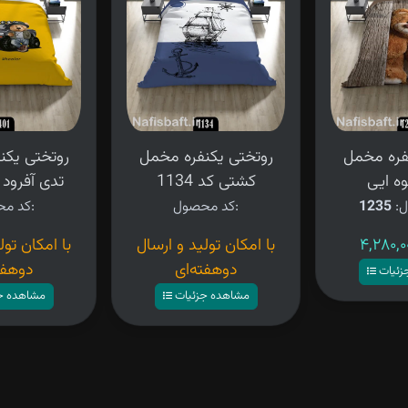
فره مخمل
روتختی یکنفره مخمل
روتختی یکن
ه ایی
کشتی کد 1134
تدی آفرود کد 
ل:
1235
کد محصول:
کد محصول:
با امکان تولید و ارسال
با امکان تول
دوهفته‌ای
دوهفت
زئیات
مشاهده جزئیات
مشاهده ج