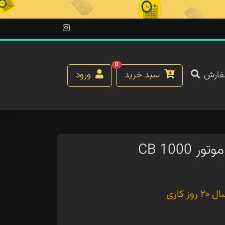
0
فارش
سبد خرید
ورود
CB 100
کاری