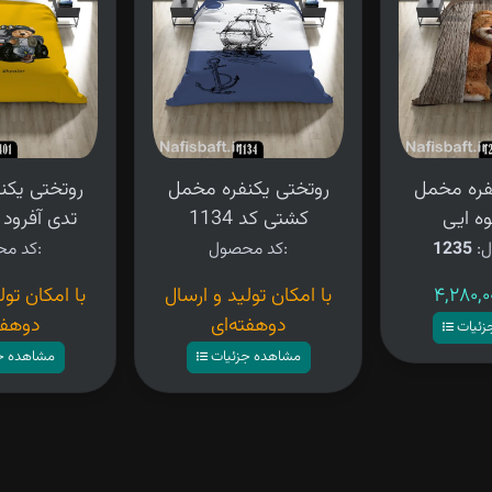
فره مخمل
روتختی یکنفره مخمل
روتختی یکن
ه ایی
کشتی کد 1134
تدی آفرود کد 
ل:
1235
کد محصول:
کد محصول:
با امکان تولید و ارسال
با امکان تول
دوهفته‌ای
دوهفت
زئیات
مشاهده جزئیات
مشاهده ج