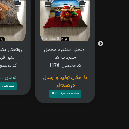
فره مخمل
روتختی یکنفره مخمل
روتختی یکن
سنجاب ها
تدی قهو
کد محصول:
1176
کد محصو
ید و ارسال
با امکان تولید و ارسال
۴,۲۸۰,۰۰۰ تومان
ه‌ای
دوهفته‌ای
مشاهده ج
زئیات
مشاهده جزئیات