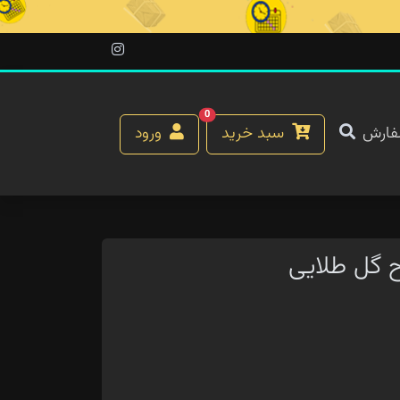
0
فارش
سبد خرید
ورود
 گل طلایی