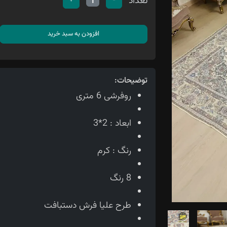
تعداد
+
-
1
افزودن به سبد خرید
توضیحات:
روفرشی 6 متری
ابعاد : 2*3
رنگ : کرم
8 رنگ
طرح علیا فرش دستبافت