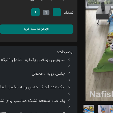
تعداد
+
-
1
افزودن به سبد خرید
توضیحات:
سرویس روتختی یکنفره شامل 4تیکه می باشد
جنس رویه : مخمل
یک عدد لحاف جنس روبه مخمل ابعاد لحاف150*210 سانتی متر
یک عدد ملحفه تشک مناسب برای تشک 90 سانتی 