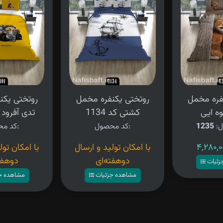
فره مخمل
روتختی یکنفره مخمل
روتختی یکن
ه ایی
کشتی کد 1134
تدی آفرود کد 
ل:
1235
کد محصول:
کد محصول:
با امکان تولید و ارسال
با امکان تول
دوهفته‌ای
دوهفت
زئیات
مشاهده جزئیات
مشاهده ج