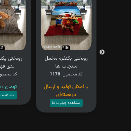
فره مخمل
روتختی یکنفره مخمل
روتختی یکن
سنجاب ها
تدی قهو
کد محصول:
1176
کد محصو
ید و ارسال
با امکان تولید و ارسال
۴,۲۸۰,۰۰۰ تومان
ه‌ای
دوهفته‌ای
مشاهده ج
زئیات
مشاهده جزئیات