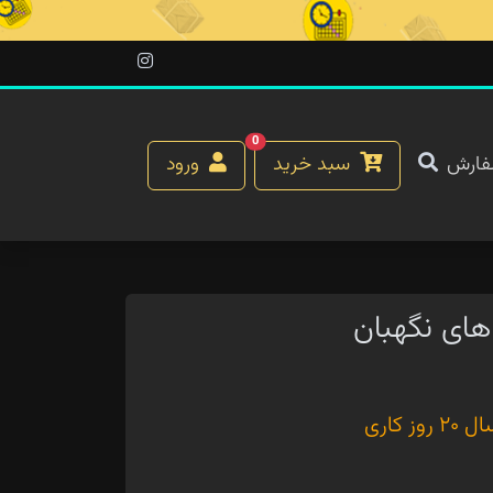
0
فارش
سبد خرید
ورود
ای نگهبان
کاری