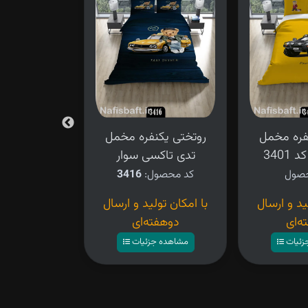
فره مخمل
روتختی یکنفره مخمل
روتختی یکن
3401
تدی تاکسی سوار
طرح ر
کد محصول:
3416
کد محصو
ید و ارسال
با امکان تولید و ارسال
۴,۲۸۰,۰۰۰ تومان
ه‌ای
دوهفته‌ای
مشاهده ج
زئیات
مشاهده جزئیات