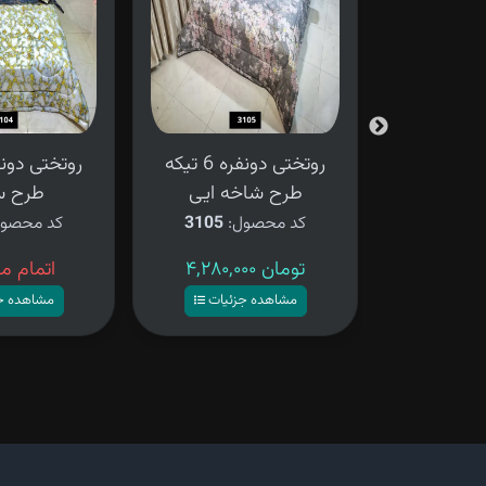
روتختی دونفره 6 تیکه
روتختی دونفره 6 تیکه
ی شنی
طرح شاخه ایی
طرح س
ل:
3106
کد محصول:
3105
کد محصو
۴,۲۸۰,۰۰۰ تومان
اتمام م
زئیات
مشاهده جزئیات
مشاهده ج