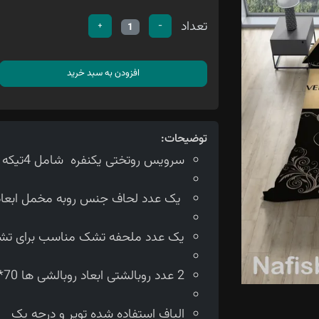
تعداد
+
-
1
افزودن به سبد خرید
توضیحات:
سرویس روتختی یکنفره شامل 4تیکه می باشد
یک عدد لحاف جنس روبه مخمل ابعاد لحاف150*210 سانتی متر
یک عدد ملحفه تشک مناسب برای تشک 90 سانتی 
2 عدد روبالشتی ابعاد روبالشی ها 70*50 سانتی متر می باشد.
الیاف استفاده شده توپر و درجه یک