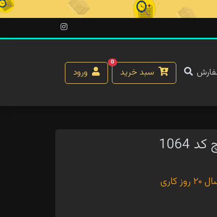
0
فارش
سبد خرید
ورود
 1064
کاری