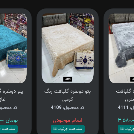
ه گلبافت
پتو دونفره گلبافت رنگ
پتو دونفره 
تری
کرمی
غاز
ل:
4111
کد محصول:
4109
کد محصو
اتمام موجودی
۳,۵۸۰,۰۰۰ تومان
زئیات
مشاهده جزئیات
مشاهده ج