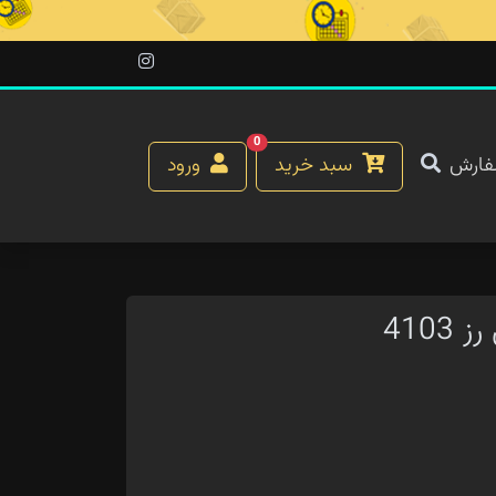
0
فارش
سبد خرید
ورود
410