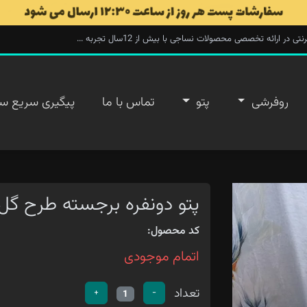
ارائه تخصصی محصولات نساجی با بیش از 12سال تجربه ...
روفرشی
پتو
تماس با ما
پیگیری سریع س
پتو دونفره برجسته طرح گل رز 3
کد محصول:
اتمام موجودی
تعداد
+
-
1