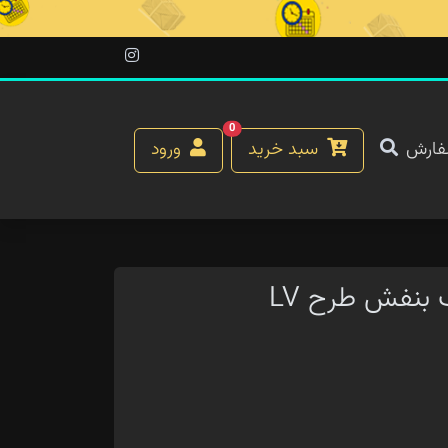
0
فارش
سبد خرید
ورود
 بنفش طرح LV