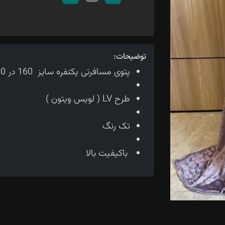
توضیحات:
پتوی مسافرتی یکنفره سایز 160 در 200
طرح LV ( لویس ویتون )
تک رنگ
باکیفیت بالا