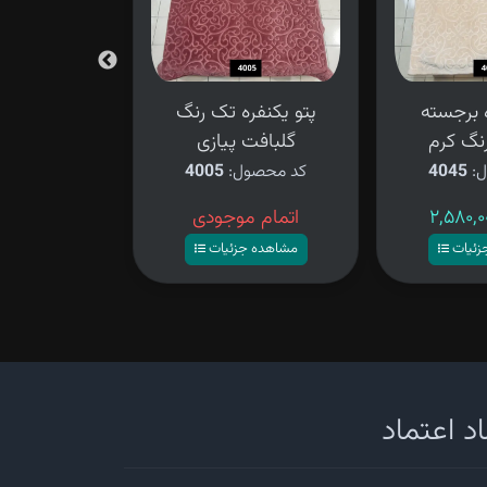
ه برجسته
پتو یکنفره تک رنگ
پتو یکنفر
نگ کرم
گلبافت پیازی
گلبافت
ل:
4045
کد محصول:
4005
کد محصو
اتمام موجودی
اتمام م
زئیات
مشاهده جزئیات
مشاهده ج
د اعتماد