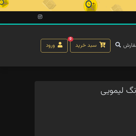
0
فارش
سبد خرید
ورود
نگ لیمویی