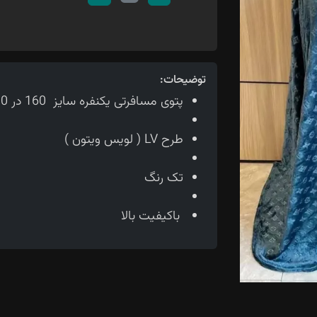
توضیحات:
پتوی مسافرتی یکنفره سایز 160 در 200
طرح LV ( لویس ویتون )
تک رنگ
باکیفیت بالا