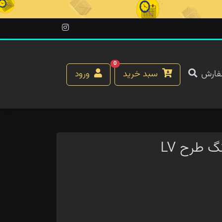
0
فارش
سبد خرید
ورود
 طرح LV