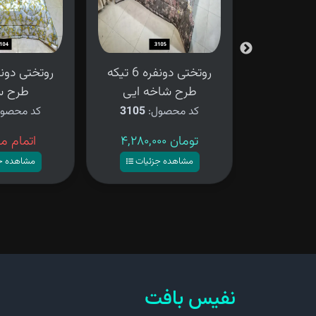
روتختی دونفره 6 تیکه
روتختی دونفره 6 تیکه
ی شنی
طرح شاخه ایی
طرح س
ل:
3106
کد محصول:
3105
کد محصو
۴,۲۸۰,۰۰۰ تومان
اتمام م
زئیات
مشاهده جزئیات
مشاهده ج
نفیس بافت