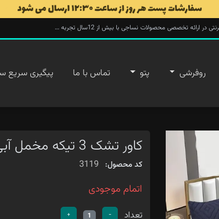
ارائه تخصصی محصولات نساجی با بیش از 12سال تجربه ...
روفرشی
پتو
تماس با ما
پیگیری سریع س
کاور تشک 3 تیکه مخمل آبی نفتی
3119
کد محصول:
اتمام موجودی
تعداد
+
-
1